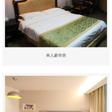
单人豪华房