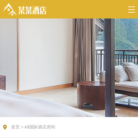
首页
>
k8国际酒店房间