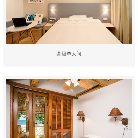
高级单人间