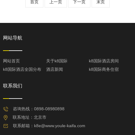
首页
上一页
下一页
末页
网站导航
网站首页
关于k8国际
k8国际酒店房间
k8国际酒店全国分布
酒店新闻
k8国际商务住宿
联系我们
咨询热线：0898-08980898
联系地址：北京市
联系邮箱：
k8e@www.youle-kaifa.com